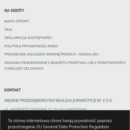
NA SKRÓTY
MAPA STRONY
TAGI
DEKLARACJA DOSTĘPNOŚCI
POLITYKA PRYWATNOŚCI RODO
PROCEDURA ZGŁOSZEŃ WEWNĘTRZNYCH - SYGNALIŚCI
ZADANIA FINANSOWANE Z BUDŻETU PAŃSTWA LUB Z PAŃSTWOWYCH
FUNDUSZY CELOWYCH
KONTAKT
MIEJSKIE PRZEDSIĘBIORSTWO REALIZACJI INWESTYCJI SP. Z O.O.
UL. WYBRZEŻE GDYŃSKIE 27, 01-531 WARSZAWA
TEL:
+48 22 848 66 70
E-MAIL:
SEKRETARIAT@MPRI.PL
Ta strona internetowa chroni twoją prywatność poprzez
przestrzeganie EU General Data Protection Regulation
BIP
Facebook
Instagram