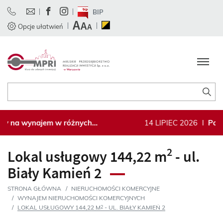
Przejdź do treści
Facebook
Instagram
BIP
Ustawienia czcionki
Zmień kontrast
Opcje ułatwień
Strona główna
Szukaj
 wynajem w różnych
14 LIPIEC 2026
ǀ
Powierzch
ach
Mokotows
2
Lokal usługowy 144,22 m
- ul.
Biały Kamień
2
STRONA GŁÓWNA
NIERUCHOMOŚCI KOMERCYJNE
WYNAJEM NIERUCHOMOŚCI KOMERCYJNYCH
LOKAL USŁUGOWY 144,22 M
- UL. BIAŁY KAMIEŃ 2
2